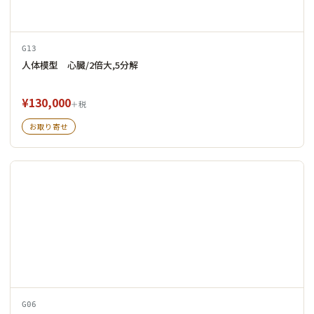
G13
人体模型 心臓/2倍大,5分解
¥130,000
＋税
お取り寄せ
G06