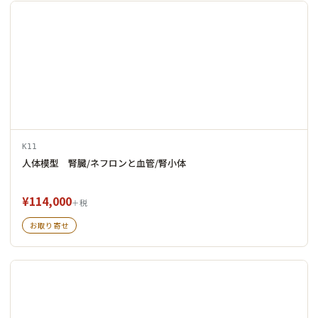
K11
人体模型 腎臓/ネフロンと血管/腎小体
¥114,000
＋税
お取り寄せ