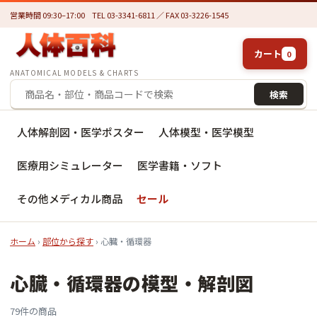
営業時間 09:30–17:00
TEL 03-3341-6811 ／ FAX 03-3226-1545
カート
0
ANATOMICAL MODELS & CHARTS
検索
人体解剖図・医学ポスター
人体模型・医学模型
医療用シミュレーター
医学書籍・ソフト
その他メディカル商品
セール
ホーム
›
部位から探す
› 心臓・循環器
心臓・循環器の模型・解剖図
79件の商品