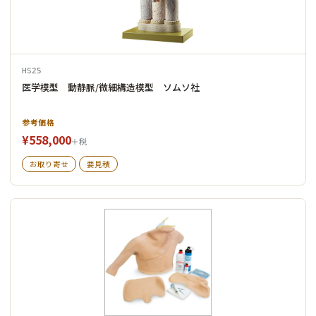
HS25
医学模型 動静脈/微細構造模型 ソムソ社
参考価格
¥558,000
＋税
お取り寄せ
要見積