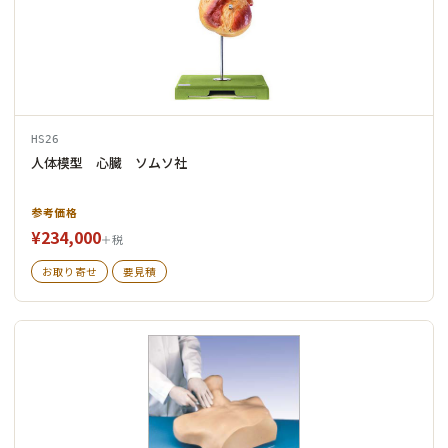
HS26
人体模型 心臓 ソムソ社
参考価格
¥234,000
＋税
お取り寄せ
要見積