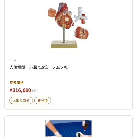
HS6
人体模型 心臓/1.5倍 ソムソ社
参考価格
¥316,000
＋税
お取り寄せ
要見積