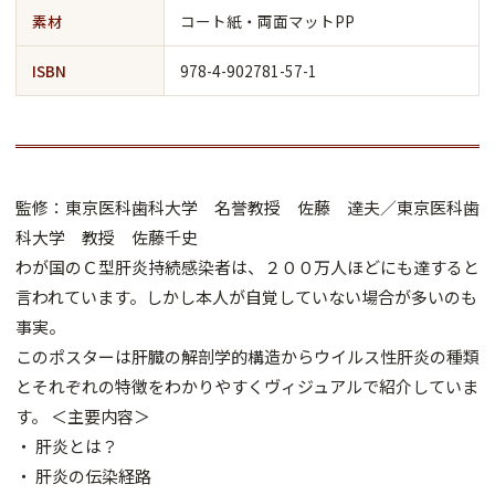
素材
コート紙・両面マットPP
ISBN
978-4-902781-57-1
監修：東京医科歯科大学 名誉教授 佐藤 達夫／東京医科歯
科大学 教授 佐藤千史
わが国のＣ型肝炎持続感染者は、２００万人ほどにも達すると
言われています。しかし本人が自覚していない場合が多いのも
事実。
このポスターは肝臓の解剖学的構造からウイルス性肝炎の種類
とそれぞれの特徴をわかりやすくヴィジュアルで紹介していま
す。 ＜主要内容＞
・ 肝炎とは？
・ 肝炎の伝染経路