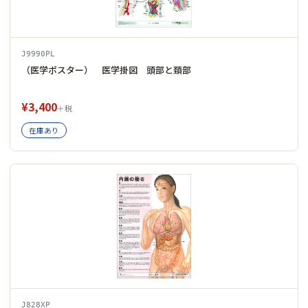
J9990PL
（医学ポスター） 医学掛図 頭部と頚部
¥3,400
＋税
在庫あり
J828XP