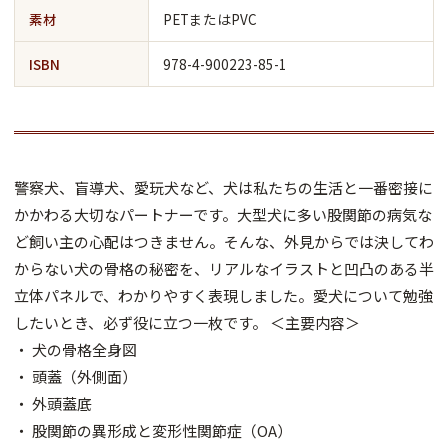
素材
PETまたはPVC
ISBN
978-4-900223-85-1
警察犬、盲導犬、愛玩犬など、犬は私たちの生活と一番密接に
かかわる大切なパートナーです。大型犬に多い股関節の病気な
ど飼い主の心配はつきません。そんな、外見からでは決してわ
からない犬の骨格の秘密を、リアルなイラストと凹凸のある半
立体パネルで、わかりやすく表現しました。愛犬について勉強
したいとき、必ず役に立つ一枚です。 ＜主要内容＞
・ 犬の骨格全身図
・ 頭蓋（外側面）
・ 外頭蓋底
・ 股関節の異形成と変形性関節症（OA）