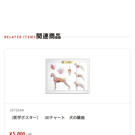
関連商品
RELATED ITEMS
J8705RR
（医学ポスター） 3Dチャート 犬の臓器
¥5,800
＋税