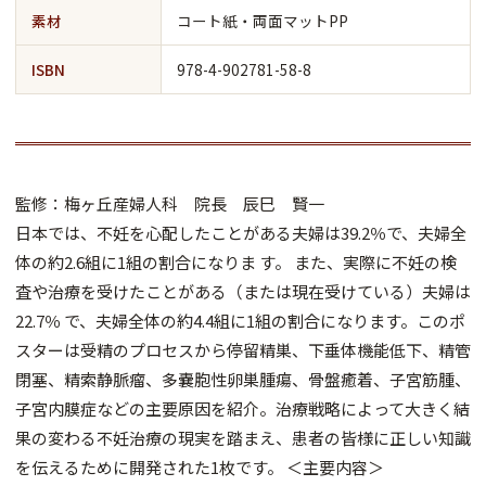
素材
コート紙・両面マットPP
ISBN
978-4-902781-58-8
監修：梅ヶ丘産婦人科 院長 辰巳 賢一
日本では、不妊を心配したことがある夫婦は39.2％で、夫婦全
体の約2.6組に1組の割合になりま す。 また、実際に不妊の検
査や治療を受けたことがある（または現在受けている）夫婦は
22.7％ で、夫婦全体の約4.4組に1組の割合になります。このポ
スターは受精のプロセスから停留精巣、下垂体機能低下、精管
閉塞、精索静脈瘤、多嚢胞性卵巣腫瘍、骨盤癒着、子宮筋腫、
子宮内膜症などの主要原因を紹介。治療戦略によって大きく結
果の変わる不妊治療の現実を踏まえ、患者の皆様に正しい知識
を伝えるために開発された1枚です。 ＜主要内容＞