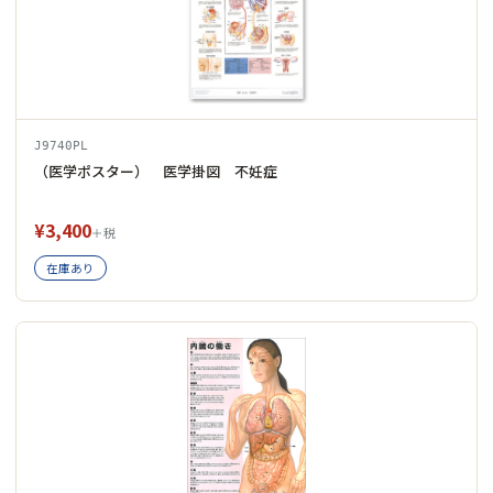
J9740PL
（医学ポスター） 医学掛図 不妊症
¥3,400
＋税
在庫あり