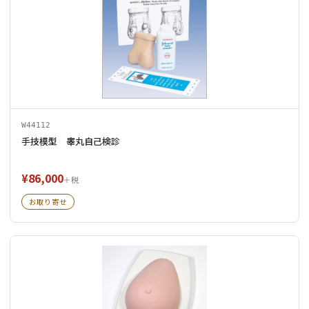
W44112
手技模型 睾丸自己検診
¥86,000
＋税
お取り寄せ