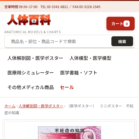
営業時間 09:30–17:00
TEL 03-3341-6811 ／ FAX 03-3226-1545
カート
0
ANATOMICAL MODELS & CHARTS
検索
人体解剖図・医学ポスター
人体模型・医学模型
医療用シミュレーター
医学書籍・ソフト
その他メディカル商品
セール
ホーム
›
人体解剖図・医学ポスター
› （医学ポスター） ミニポスター 不妊
症の知識