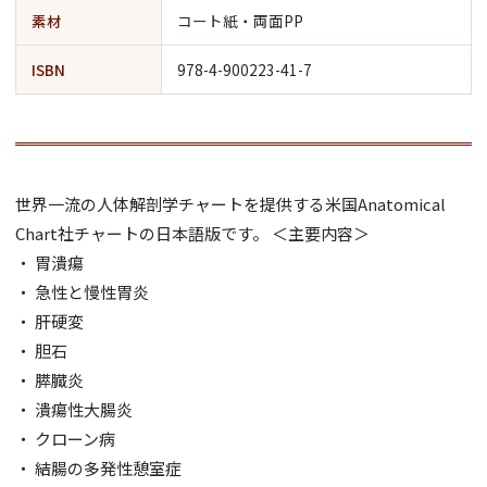
素材
コート紙・両面PP
ISBN
978-4-900223-41-7
世界一流の人体解剖学チャートを提供する米国Anatomical
Chart社チャートの日本語版です。 ＜主要内容＞
・ 胃潰瘍
・ 急性と慢性胃炎
・ 肝硬変
・ 胆石
・ 膵臓炎
・ 潰瘍性大腸炎
・ クローン病
・ 結腸の多発性憩室症