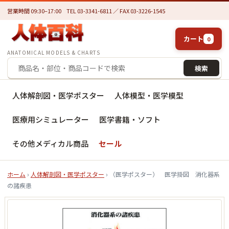
営業時間 09:30–17:00
TEL 03-3341-6811 ／ FAX 03-3226-1545
カート
0
ANATOMICAL MODELS & CHARTS
検索
人体解剖図・医学ポスター
人体模型・医学模型
医療用シミュレーター
医学書籍・ソフト
その他メディカル商品
セール
ホーム
›
人体解剖図・医学ポスター
› （医学ポスター） 医学掛図 消化器系
の諸疾患