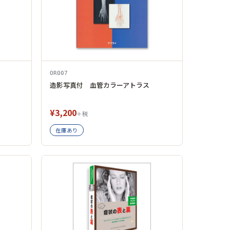
OR007
造影写真付 血管カラーアトラス
¥3,200
＋税
在庫あり