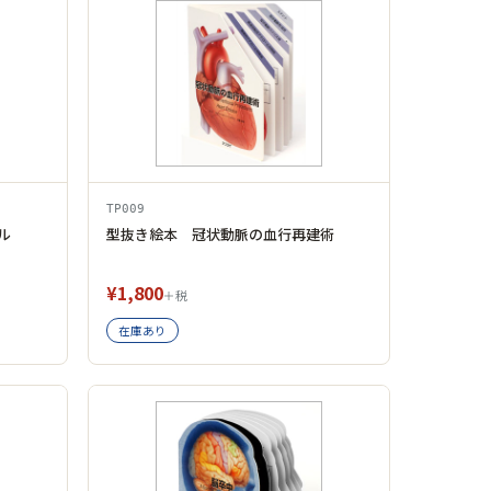
TP009
ル
型抜き絵本 冠状動脈の血行再建術
¥1,800
＋税
在庫あり