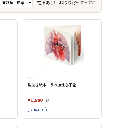
在庫あり
お取り寄せ
該当 78件
TP005
型抜き絵本 うっ血性心不全
¥1,800
＋税
在庫あり