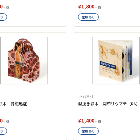
0
¥1,800
＋税
＋税
り
在庫あり
TP024-1
絵本 骨粗鬆症
型抜き絵本 関節リウマチ（RA）
0
¥1,400
＋税
＋税
り
在庫あり