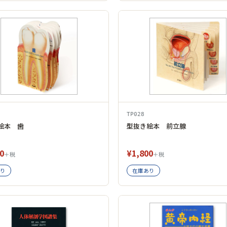
TP028
絵本 歯
型抜き絵本 前立腺
0
¥1,800
＋税
＋税
り
在庫あり