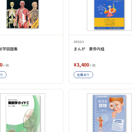
OR003
剖学図譜集
まんが 黄帝内経
0
¥3,400
＋税
＋税
り
在庫あり