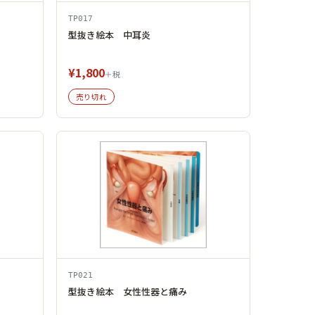
TP017
型抜き絵本 中耳炎
¥1,800
＋税
売り切れ
TP021
型抜き絵本 女性性器と痛み