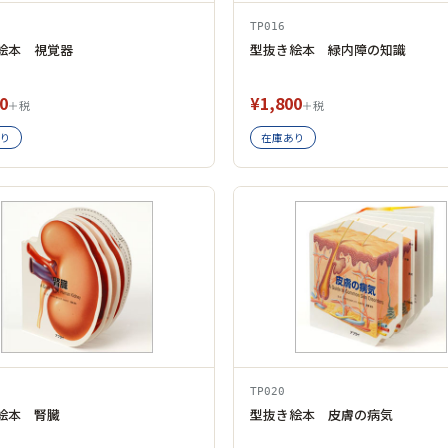
TP016
絵本 視覚器
型抜き絵本 緑内障の知識
0
¥1,800
＋税
＋税
り
在庫あり
TP020
絵本 腎臓
型抜き絵本 皮膚の病気