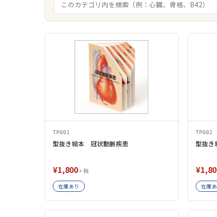
商品一覧
TP001
TP002
型抜き絵本 冠状動脈疾患
型抜き
¥1,800
¥1,80
＋税
在庫あり
在庫あ