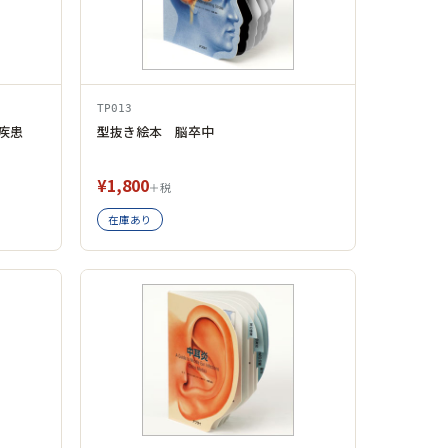
TP013
疾患
型抜き絵本 脳卒中
¥1,800
＋税
在庫あり