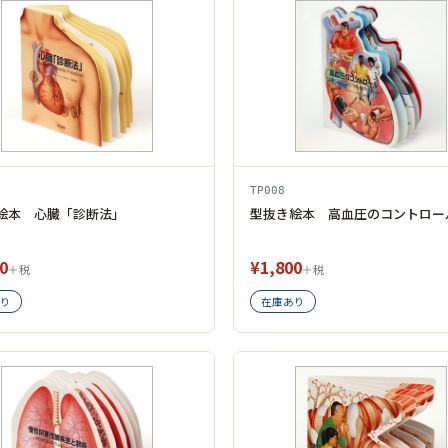
TP008
絵本 心臓「診断法」
型抜き絵本 高血圧のコントロー
0
¥1,800
＋税
＋税
り
在庫あり