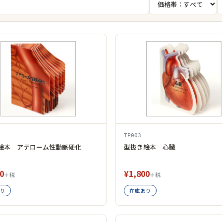
TP003
絵本 アテローム性動脈硬化
型抜き絵本 心臓
0
¥1,800
＋税
＋税
り
在庫あり