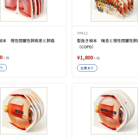
TP012
絵本 慢性閉塞性肺疾患と肺癌
型抜き絵本 喘息と慢性閉塞性肺
（COPD）
0
¥1,800
＋税
＋税
り
在庫あり