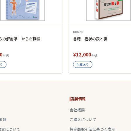
OR026
らの解剖学 からだ探検
書籍 症状の表と裏
0
¥12,000
＋税
＋税
り
在庫あり
店舗情報
会社概要
依頼
ご購入について
注文について
特定商取引法に基づく表示