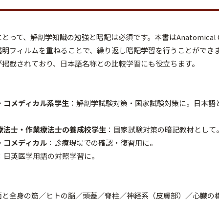
って、解剖学知識の勉強と暗記は必須です。本書はAnatomical 
透明フィルムを重ねることで、繰り返し暗記学習を行うことができ
が掲載されており、日本語名称との比較学習にも役立ちます。
・コメディカル系学生
：解剖学試験対策・国家試験対策に。日本語
療法士・作業療法士の養成校学生
：国家試験対策の暗記教材として
・コメディカル
：診療現場での確認・復習用に。
：日英医学用語の対照学習に。
面と全身の筋／ヒトの脳／頭蓋／脊柱／神経系（皮膚部）／心臓の