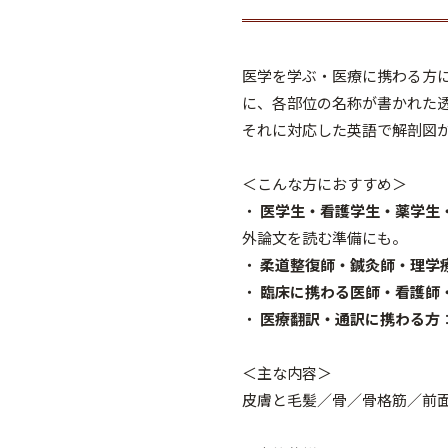
医学を学ぶ・医療に携わる方にと
に、各部位の名称が書かれた
それに対応した英語で解剖図
＜こんな方におすすめ＞
・
医学生・看護学生・薬学生
外論文を読む準備にも。
・
柔道整復師・鍼灸師・理学
・
臨床に携わる医師・看護師
・
医療翻訳・通訳に携わる方
＜主な内容＞
皮膚と毛髪／骨／骨格筋／前