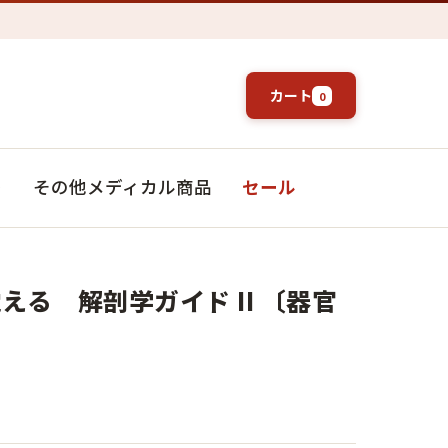
カート
0
ト
その他メディカル商品
セール
える 解剖学ガイド II 〔器官