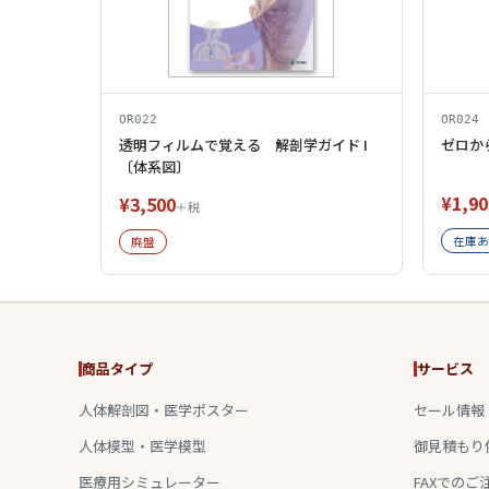
OR022
OR024
透明フィルムで覚える 解剖学ガイド I
ゼロか
〔体系図〕
¥1,90
¥3,500
＋税
在庫あ
廃盤
商品タイプ
サービス
人体解剖図・医学ポスター
セール情報
人体模型・医学模型
御見積もり
医療用シミュレーター
FAXでのご