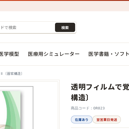
検索
医学模型
医療用シミュレーター
医学書籍・ソフ
II 〔器官構造〕
透明フィルムで覚
構造〕
商品コード：OR023
在庫あり
翌営業日発送