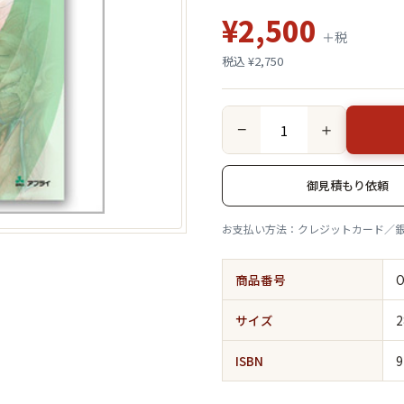
¥2,500
＋税
税込 ¥2,750
−
＋
御見積もり依頼
お支払い方法：クレジットカード／
商品番号
O
サイズ
2
ISBN
9