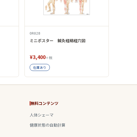
OR028
ミニポスター 鍼灸経絡経穴図
¥3,400
＋税
在庫あり
無料コンテンツ
人体シェーマ
健康状態の自動計算