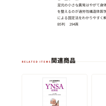
足元の小さな異常はやがて身
を整えるのが過労性構造体医
による固定法をわかりやすく
B5判 294頁
関連商品
RELATED ITEMS