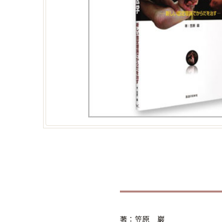
著：笠原 巖