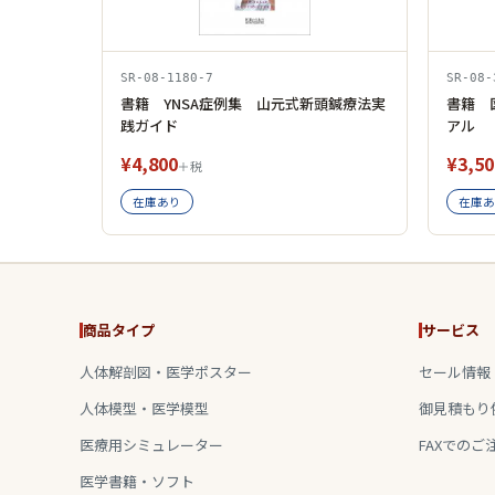
SR-08-1180-7
SR-08-
書籍 YNSA症例集 山元式新頭鍼療法実
書籍 
践ガイド
アル
¥4,800
¥3,50
＋税
在庫あり
在庫あ
商品タイプ
サービス
人体解剖図・医学ポスター
セール情報
人体模型・医学模型
御見積もり
医療用シミュレーター
FAXでのご
医学書籍・ソフト