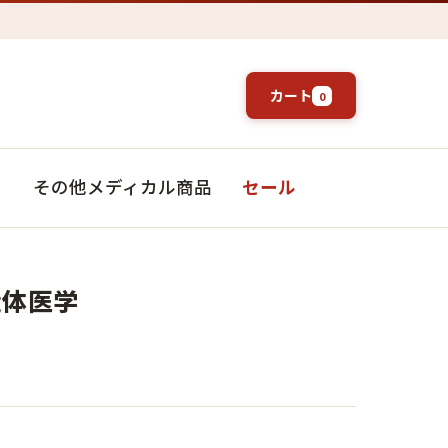
カート
0
ト
その他メディカル商品
セール
造体医学