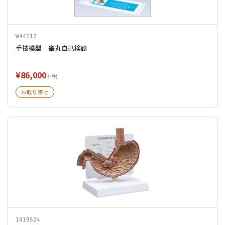
W44112
手技模型 睾丸自己検診
¥86,000
＋税
お取り寄せ
1019524