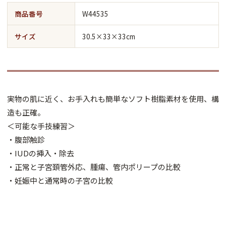
商品番号
W44535
サイズ
30.5×33×33cm
実物の肌に近く、お手入れも簡単なソフト樹脂素材を使用、構
造も正確。
＜可能な手技練習＞
・腹部触診
・IUDの挿入・除去
・正常と子宮頚管外応、腫瘍、管内ポリープの比較
・妊娠中と通常時の子宮の比較