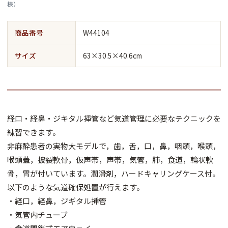
様）
商品番号
W44104
サイズ
63×30.5×40.6cm
経口・経鼻・ジキタル挿管など気道管理に必要なテクニックを
練習できます。
非麻酔患者の実物大モデルで，歯，舌，口，鼻，咽頭，喉頭，
喉頭蓋，披裂軟骨，仮声帯，声帯，気管，肺，食道，輪状軟
骨，胃が付いています。潤滑剤，ハードキャリングケース付。
以下のような気道確保処置が行えます。
・経口，経鼻，ジギタル挿管
・気管内チューブ