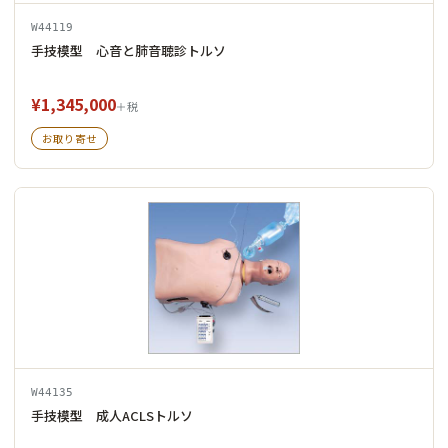
W44119
手技模型 心音と肺音聴診トルソ
¥1,345,000
＋税
お取り寄せ
W44135
手技模型 成人ACLSトルソ