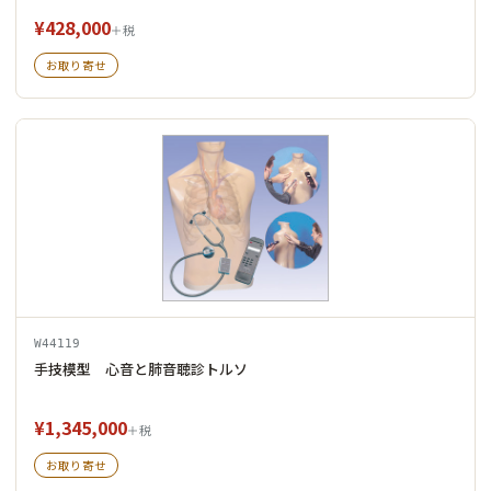
¥428,000
＋税
お取り寄せ
W44119
手技模型 心音と肺音聴診トルソ
¥1,345,000
＋税
お取り寄せ