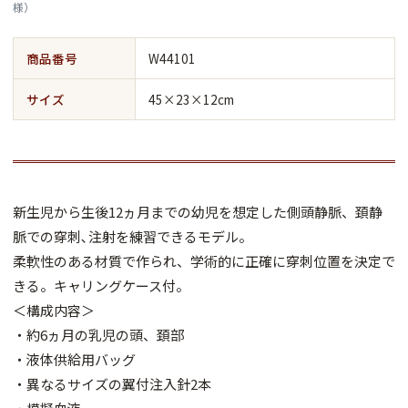
様）
商品番号
W44101
サイズ
45×23×12cm
新生児から生後12ヵ月までの幼児を想定した側頭静脈、頚静
脈での穿刺､注射を練習できるモデル。
柔軟性のある材質で作られ、学術的に正確に穿刺位置を決定で
きる。キャリングケース付。
＜構成内容＞
・約6ヵ月の乳児の頭、頚部
・液体供給用バッグ
・異なるサイズの翼付注入針2本