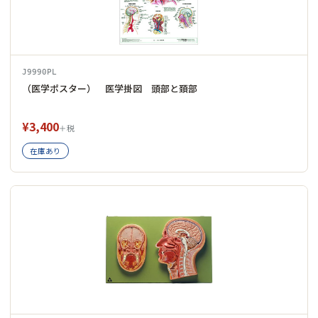
J9990PL
（医学ポスター） 医学掛図 頭部と頚部
¥3,400
＋税
在庫あり