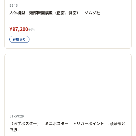
BS43
人体模型 頭部断面模型（正面、側面） ソムソ社
¥97,200
＋税
在庫あり
JTRPC2P
（医学ポスター） ミニポスター トリガーポイント -頭頚部と
四肢-