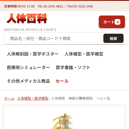
営業時間 09:30–17:00
TEL 03-3341-6811 ／ FAX 03-3226-1545
カート
0
ANATOMICAL MODELS & CHARTS
検索
人体解剖図・医学ポスター
人体模型・医学模型
医療用シミュレーター
医学書籍・ソフト
その他メディカル商品
セール
ホーム
›
人体模型・医学模型
› 人体模型 神経付腰椎模型 ソムソ社