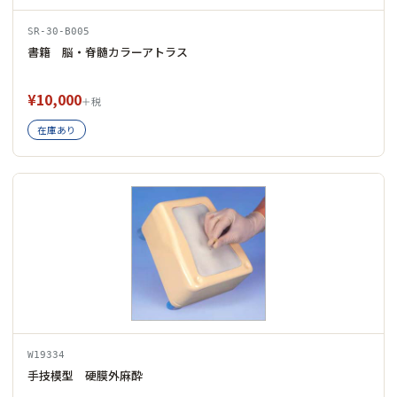
SR-30-B005
書籍 脳・脊髄カラーアトラス
¥10,000
＋税
在庫あり
W19334
手技模型 硬膜外麻酔