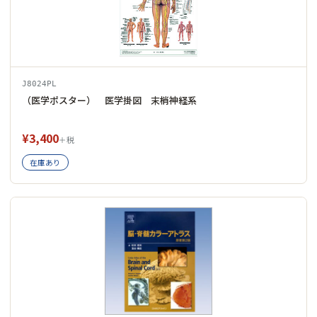
J8024PL
（医学ポスター） 医学掛図 末梢神経系
¥3,400
＋税
在庫あり