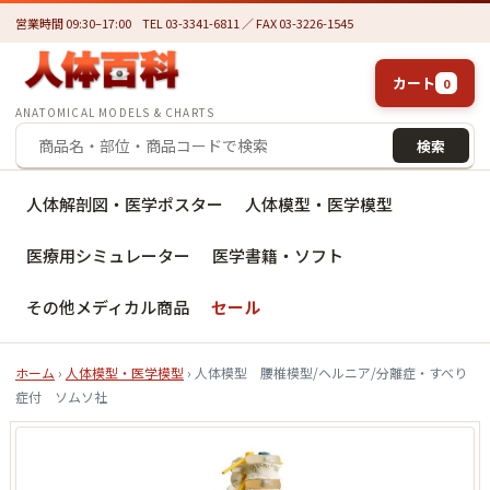
営業時間 09:30–17:00
TEL 03-3341-6811 ／ FAX 03-3226-1545
カート
0
ANATOMICAL MODELS & CHARTS
検索
人体解剖図・医学ポスター
人体模型・医学模型
医療用シミュレーター
医学書籍・ソフト
その他メディカル商品
セール
ホーム
›
人体模型・医学模型
› 人体模型 腰椎模型/ヘルニア/分離症・すべり
症付 ソムソ社