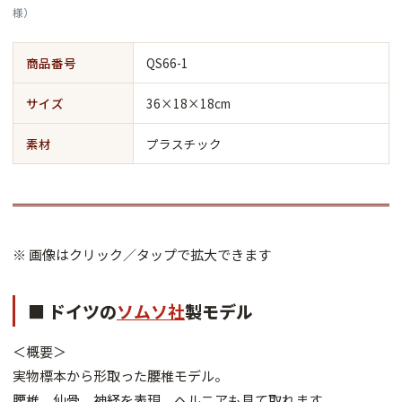
様）
商品番号
QS66-1
サイズ
36×18×18cm
素材
プラスチック
※ 画像はクリック／タップで拡大できます
■ ドイツの
ソムソ社
製モデル
＜概要＞
実物標本から形取った腰椎モデル。
腰椎、仙骨、神経を表現。ヘルニアも見て取れます。