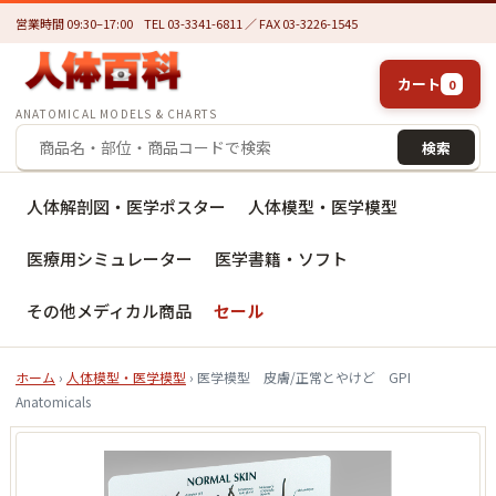
営業時間 09:30–17:00
TEL 03-3341-6811 ／ FAX 03-3226-1545
カート
0
ANATOMICAL MODELS & CHARTS
検索
人体解剖図・医学ポスター
人体模型・医学模型
医療用シミュレーター
医学書籍・ソフト
その他メディカル商品
セール
ホーム
›
人体模型・医学模型
› 医学模型 皮膚/正常とやけど GPI
Anatomicals