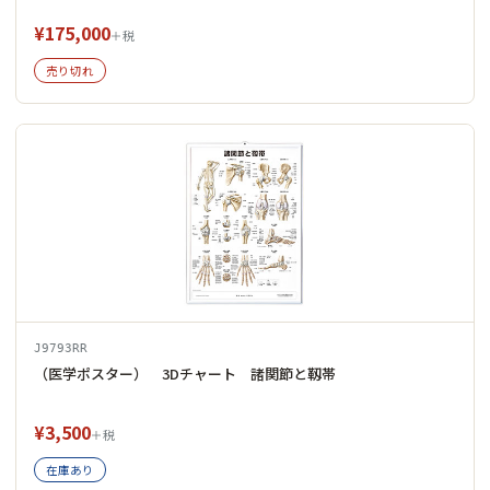
¥175,000
＋税
売り切れ
J9793RR
（医学ポスター） 3Dチャート 諸関節と靱帯
¥3,500
＋税
在庫あり