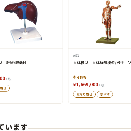
AS1
型 肝臓/胆嚢付
人体模型 人体解剖模型/男性 
00
参考価格
＋税
¥1,669,000
＋税
寄せ
お取り寄せ
要見積
ています