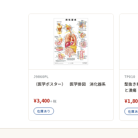
J9860PL
TP010
（医学ポスター） 医学掛図 消化器系
型抜き
と潰瘍
¥3,400
¥1,80
＋税
在庫あり
在庫あ