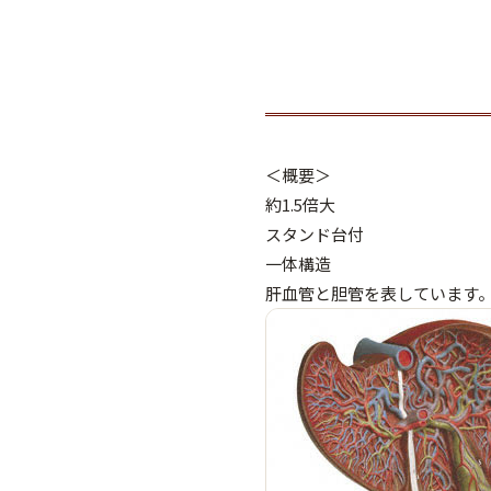
＜概要＞
約1.5倍大
スタンド台付
一体構造
肝血管と胆管を表しています