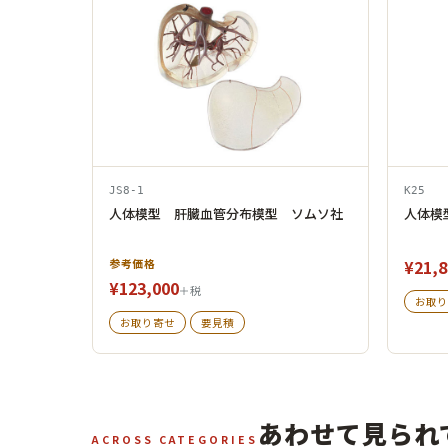
JS8-1
K25
人体模型 肝臓血管分布模型 ソムソ社
人体模
参考価格
¥21,8
¥123,000
＋税
お取り
お取り寄せ
要見積
あわせて見られ
ACROSS CATEGORIES