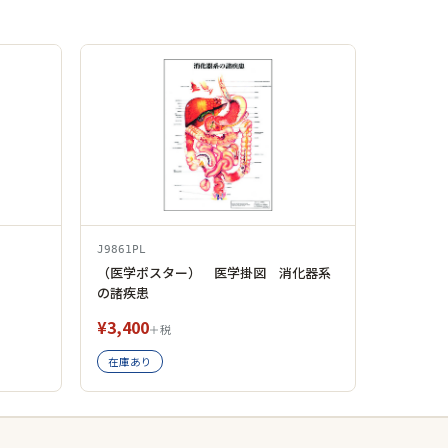
J9861PL
（医学ポスター） 医学掛図 消化器系
の諸疾患
¥3,400
＋税
在庫あり