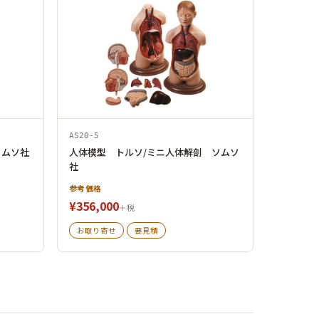
AS20-5
ソムソ社
人体模型 トルソ/ミニ人体解剖 ソムソ
社
参考価格
¥356,000
＋税
お取り寄せ
要見積