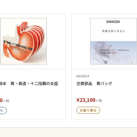
W44054
絵本 胃・食道・十二指腸の炎症
交換部品 胃バッグ
¥23,100
0
＋税
＋税
お取り寄せ
り