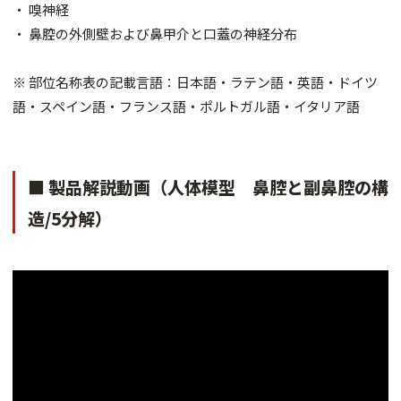
・ 嗅神経
・ 鼻腔の外側壁および鼻甲介と口蓋の神経分布
※ 部位名称表の記載言語：日本語・ラテン語・英語・ドイツ
語・スペイン語・フランス語・ポルトガル語・イタリア語
■ 製品解説動画（人体模型 鼻腔と副鼻腔の構
造/5分解）