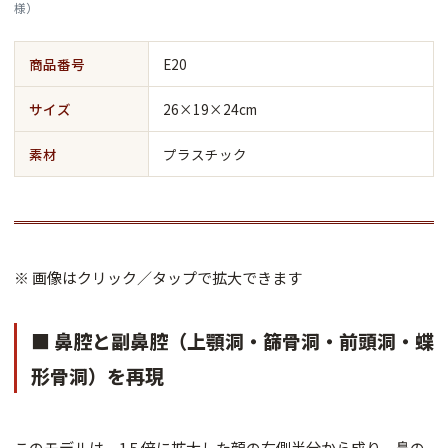
様）
商品番号
E20
サイズ
26×19×24cm
素材
プラスチック
※ 画像はクリック／タップで拡大できます
■ 鼻腔と副鼻腔（上顎洞・篩骨洞・前頭洞・蝶
形骨洞）を再現
このモデルは，1.5 倍に拡大した顔の右側半分から成り，鼻の