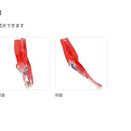
態
拡大できます
背面
側面