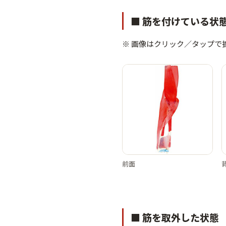
■ 筋を付けている状
※ 画像はクリック／タップで
前面
■ 筋を取外した状態