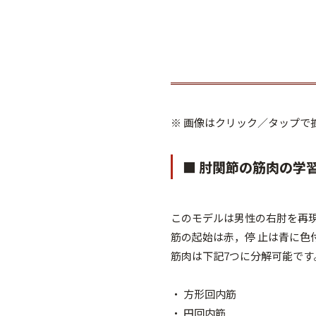
※ 画像はクリック／タップで
■ 肘関節の筋肉の学
このモデルは男性の右肘を再
筋の起始は赤，停 止は青に色
筋肉は下記7つに分解可能です
・ 方形回内筋
・ 円回内筋