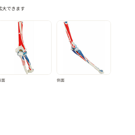
拡大できます
背面
側面