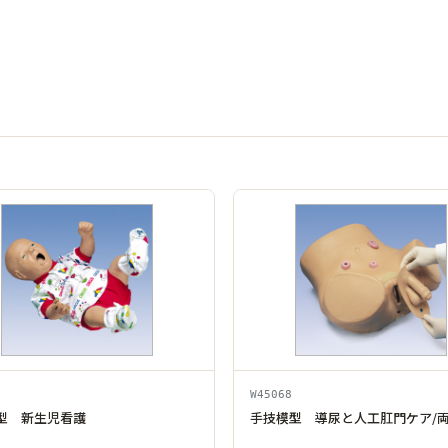
W45068
型 新生児看護
手技模型 導尿と人工肛門ケア/