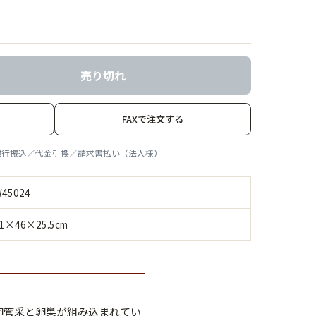
売り切れ
FAXで注文する
銀行振込／代金引換／請求書払い（法人様）
45024
1×46×25.5cm
卵管采と卵巣が組み込まれてい