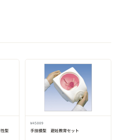
W45009
両性型
手技模型 避妊教育セット