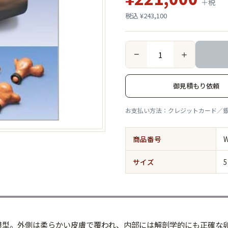
＋税
税込 ¥243,100
−
＋
御見積もり依頼
お支払い方法：クレジットカード／
商品番号
W
サイズ
5
模型。外側は柔らかい皮膚で覆われ、内部には解剖学的にも正確な