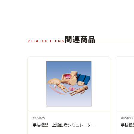
関連商品
RELATED ITEMS
W45025
W45055
手技模型 上級出産シミュレーター
手技模