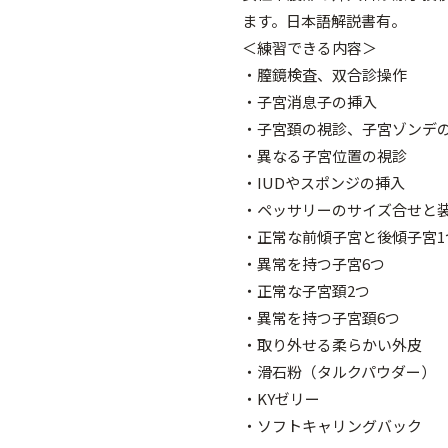
ます。日本語解説書有。
＜練習できる内容＞
・膣鏡検査、双合診操作
・子宮消息子の挿入
・子宮頚の視診、子宮ゾンデ
・異なる子宮位置の視診
・IUDやスポンジの挿入
・ペッサリーのサイズ合せと装
・正常な前傾子宮と後傾子宮1
・異常を持つ子宮6つ
・正常な子宮頚2つ
・異常を持つ子宮頚6つ
・取り外せる柔らかい外皮
・滑石粉（タルクパウダー）
・KYゼリー
・ソフトキャリングバック