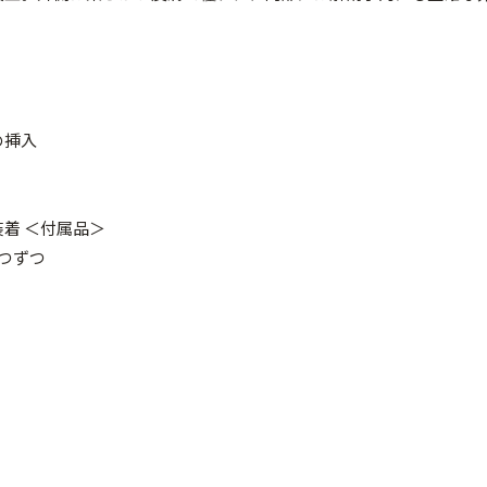
の挿入
着 ＜付属品＞
つずつ