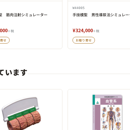
W44005
型 筋肉注射シミュレーター
手技模型 男性導尿法シミュレー
000
¥324,000
＋税
＋税
寄せ
お取り寄せ
ています