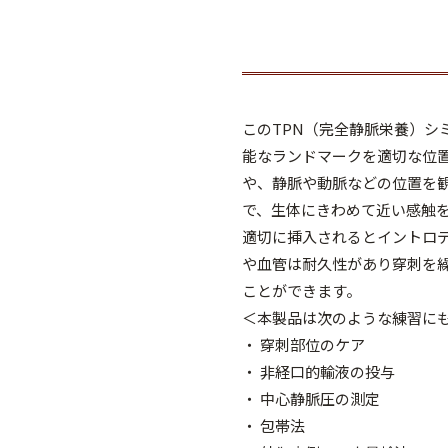
このTPN（完全静脈栄養）
能なランドマークを適切な位
や、静脈や動脈などの位置を
で、生体にきわめて近い感触
適切に挿入されるとイントロ
や血管は耐久性があり穿刺を
ことができます。
＜本製品は次のような練習に
・ 穿刺部位のケア
・ 非経口的輸液の投与
・ 中心静脈圧の測定
・ 包帯法