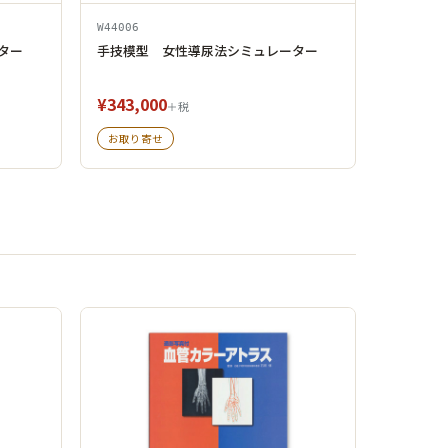
W44006
ター
手技模型 女性導尿法シミュレーター
¥343,000
＋税
お取り寄せ