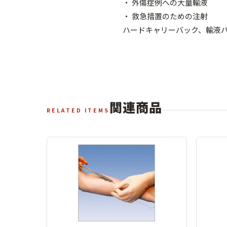
・ 外傷症例への大量輸液
・ 救急措置のための注射
ハードキャリーバック、輸液
関連商品
RELATED ITEMS