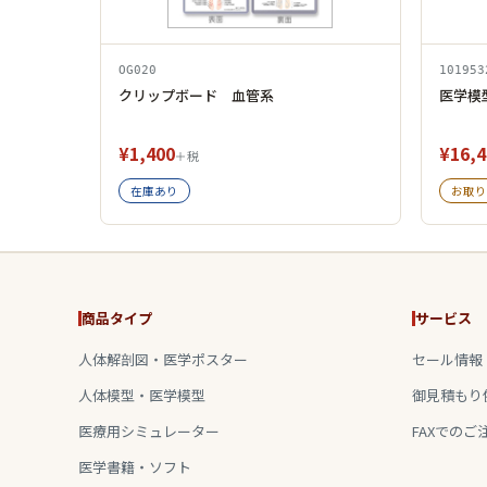
OG020
101953
クリップボード 血管系
医学模
¥1,400
¥16,4
＋税
在庫あり
お取り
商品タイプ
サービス
人体解剖図・医学ポスター
セール情報
人体模型・医学模型
御見積もり
医療用シミュレーター
FAXでのご
医学書籍・ソフト