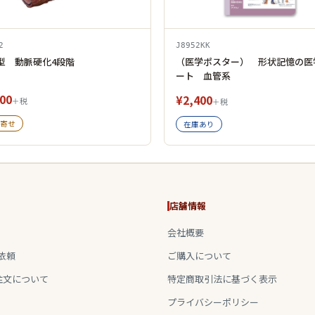
2
J8952KK
型 動脈硬化4段階
（医学ポスター） 形状記憶の医
ート 血管系
00
¥2,400
＋税
＋税
寄せ
在庫あり
店舗情報
会社概要
依頼
ご購入について
注文について
特定商取引法に基づく表示
プライバシーポリシー