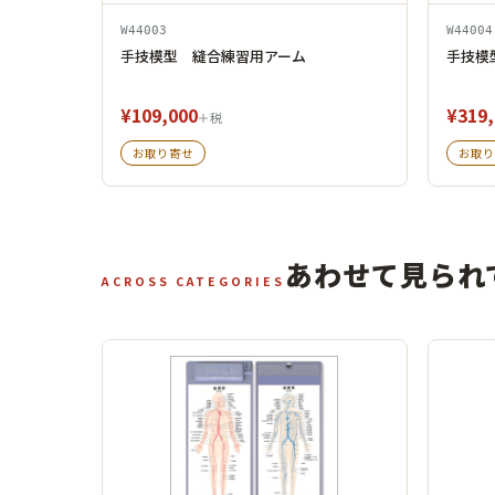
W44003
W44004
手技模型 縫合練習用アーム
手技模
¥109,000
¥319,
＋税
お取り寄せ
お取り
あわせて見られ
ACROSS CATEGORIES