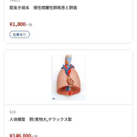
TP011
型抜き絵本 慢性閉塞性肺疾患と肺癌
¥1,800
＋税
在庫あり
G15
人体模型 肺/実物大,デラックス型
¥146,000
＋税