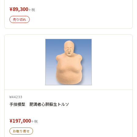
¥89,300
＋税
売り切れ
W44233
手技模型 肥満者心肺蘇生トルソ
¥197,000
＋税
お取り寄せ