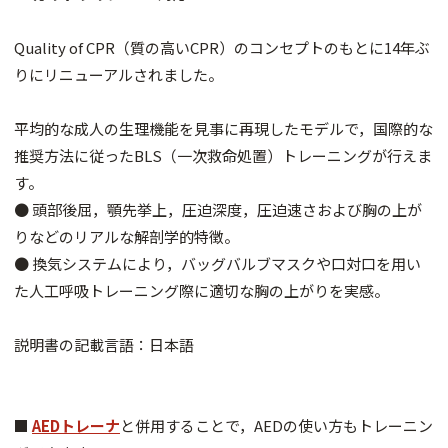
Quality of CPR（質の高いCPR）のコンセプトのもとに14年ぶ
りにリニューアルされました。
平均的な成人の生理機能を見事に再現したモデルで，国際的な
推奨方法に従ったBLS（一次救命処置）トレーニングが行えま
す。
● 頭部後屈，顎先挙上，圧迫深度，圧迫速さおよび胸の上が
りなどのリアルな解剖学的特徴。
● 換気システムにより，バッグバルブマスクや口対口を用い
た人工呼吸トレーニング際に適切な胸の上がりを実感。
説明書の記載言語：日本語
■
AEDトレーナ
と併用することで，AEDの使い方もトレーニン