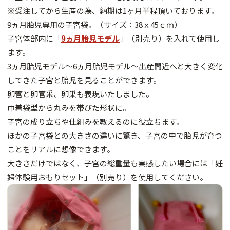
※受注してから生産の為、納期は1ヶ月半程頂いております。
9ヵ月胎児専用の子宮袋。（サイズ：38ｘ45ｃｍ）
子宮体部内に「
9ヵ月胎児モデル
」（別売り）を入れて使用し
ます。
3ヵ月胎児モデル～6ヵ月胎児モデル～出産間近へと大きく変化
してきた子宮と胎児を見ることができます。
卵管と卵管采、卵巣も表現いたしました。
巾着袋型から丸みを帯びた形状に。
子宮の成り立ちや仕組みを教えるのに役立ちます。
ほかの子宮袋との大きさの違いに驚き、子宮の中で胎児が育つ
ことをリアルに想像できます。
大きさだけではなく、子宮の総重量も実感したい場合には「妊
婦体験用おもりセット」（別売り）を使用してください。