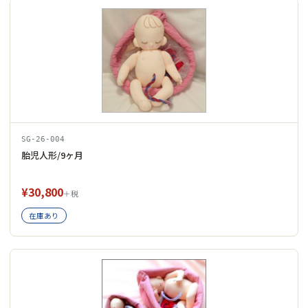
SG-26-004
胎児人形/9ヶ月
¥30,800
＋税
在庫あり