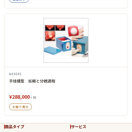
W43045
手技模型 妊娠と分娩過程
¥288,000
＋税
お取り寄せ
商品タイプ
サービス