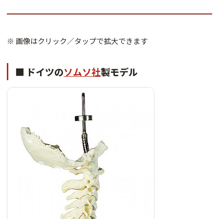
※ 画像はクリック／タップで拡大できます
■ ドイツの
ソムソ社
製モデル