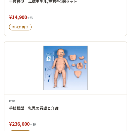
手技模型 耳鍼モデル/左右各1個セット
¥14,900
＋税
お取り寄せ
P30
手技模型 乳児の看護と介護
¥236,000
＋税