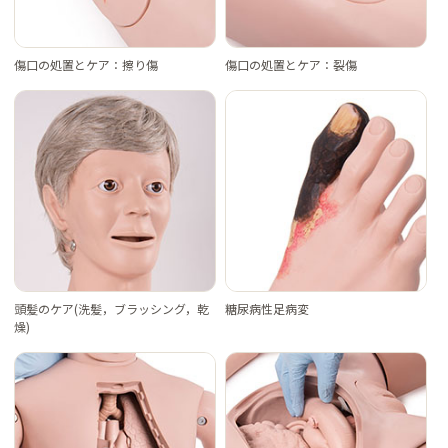
傷口の処置とケア：擦り傷
傷口の処置とケア：裂傷
頭髪のケア(洗髪，ブラッシング，乾
糖尿病性足病変
燥)