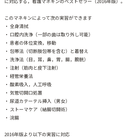
に対応する，看護マネキンのベストセラー（2016年版）。
このマネキンによって次の実習ができます
・ 全身清拭
・ 口腔内洗浄（一部の歯は取り外し可能）
・ 患者の体位変換，移動
・ 包帯法（切断肢包帯を含む）と着替え
・ 洗浄法（目，耳，鼻，胃，腸，膀胱）
・ 注射（筋肉と皮下注射）
・ 経管栄養法
・ 酸素吸入，人工呼吸
・ 気管切開口処置
・ 尿道カテーテル挿入（男女）
・ ストーマケア（結腸切開術）
・ 浣腸
2016年版より以下の実習に対応