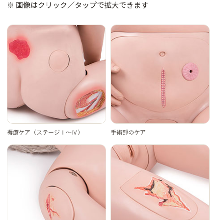
※ 画像はクリック／タップで拡大できます
褥瘡ケア（ステージⅠ～Ⅳ）
手術部のケア