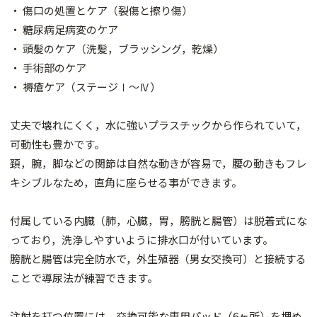
・ 傷口の処置とケア（裂傷と擦り傷）
・ 糖尿病足病変のケア
・ 頭髪のケア（洗髪，ブラッシング，乾燥）
・ 手術部のケア
・ 褥瘡ケア（ステージⅠ～Ⅳ）
丈夫で壊れにくく，水に強いプラスチックから作られていて，
可動性も豊かです。
頚，腕，脚などの関節は自然な動きが容易で，腰の動きもフレ
キシブルなため，直角に座らせる事ができます。
付属している内臓（肺，心臓，胃，膀胱と腸管）は脱着式にな
っており，洗浄しやすいように排水口が付いています。
膀胱と腸管は完全防水で，外生殖器（男女交換可）と接続する
ことで導尿法が練習できます。
注射を打つ位置には，交換可能な専用パッド（6ヶ所）を埋め