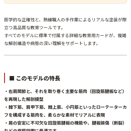
医学的な正確性と、熟練職人の手作業によるリアルな塗装が際
立つ高品質な教育ツールです。
すべてのモデルに標準で付属する詳細な教育用カードが、複雑
な解剖構造や病態の深い理解をサポートします。
■ このモデルの特長
・右肩関節と、それを取り巻く主要な筋肉（回旋筋腱板など）
を再現した解剖模型
・棘下筋、肩甲下筋、棘上筋、小円筋といったローテーターカ
フを構成する筋肉を、柔らかな素材でリアルに表現
・肩の安定に不可欠な回旋筋腱板の機能や、腱板損傷（断裂）
などの病態説明に最適です