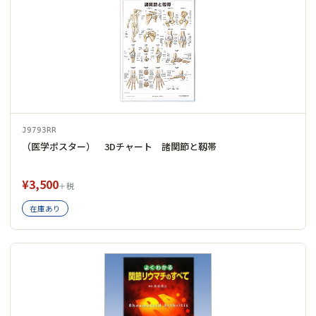
J9793RR
（医学ポスター） 3Dチャート 諸関節と靱帯
¥3,500
＋税
在庫あり