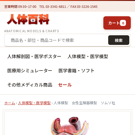
営業時間 09:30–17:00
TEL 03-3341-6811 ／ FAX 03-3226-1545
カート
0
ANATOMICAL MODELS & CHARTS
検索
人体解剖図・医学ポスター
人体模型・医学模型
医療用シミュレーター
医学書籍・ソフト
その他メディカル商品
セール
ホーム
›
人体模型・医学模型
› 人体模型 女性生殖器模型 ソムソ社