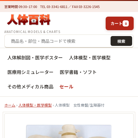
営業時間 09:30–17:00
TEL 03-3341-6811 ／ FAX 03-3226-1545
カート
0
ANATOMICAL MODELS & CHARTS
検索
人体解剖図・医学ポスター
人体模型・医学模型
医療用シミュレーター
医学書籍・ソフト
その他メディカル商品
セール
ホーム
›
人体模型・医学模型
› 人体模型 女性骨盤/生殖器付