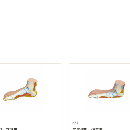
M31
型 正常足
医学模型 偏平足