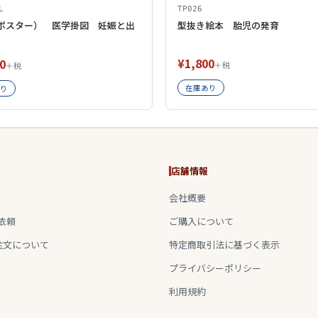
L
TP026
ポスター） 医学掛図 妊娠と出
型抜き絵本 胎児の発育
¥1,800
0
＋税
＋税
在庫あり
り
店舗情報
会社概要
依頼
ご購入について
注文について
特定商取引法に基づく表示
プライバシーポリシー
利用規約