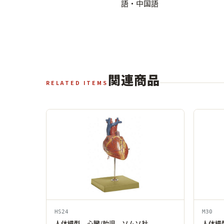
語・中国語
関連商品
RELATED ITEMS
HS24
M30
人体模型 心臓/胎児 ソムソ社
人体模