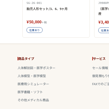
SG-26-001
J9980P
胎児人形セット/3、6、9ヶ月
（医学
産
¥50,000
¥3,40
＋税
在庫あり
在庫あ
商品タイプ
サービス
人体解剖図・医学ポスター
セール情報
人体模型・医学模型
御見積もり
医療用シミュレーター
FAXでのご
医学書籍・ソフト
その他メディカル商品