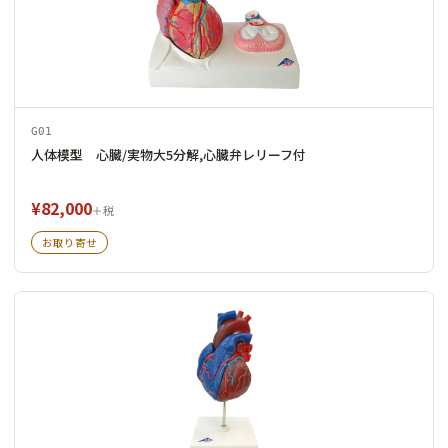
G01
人体模型 心臓/実物大5分解,心臓弁レリーフ付
¥82,000
＋税
お取り寄せ