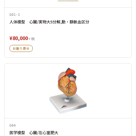
G01-1
人体模型 心臓/実物大5分解,動・静脈血区分
¥80,000
＋税
お取り寄せ
G04
医学模型 心臓/左心室肥大