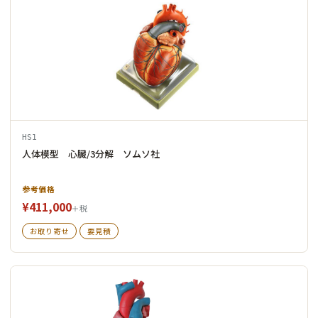
HS1
人体模型 心臓/3分解 ソムソ社
参考価格
¥411,000
＋税
お取り寄せ
要見積