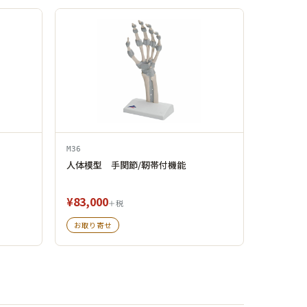
M36
人体模型 手関節/靭帯付機能
¥83,000
＋税
お取り寄せ