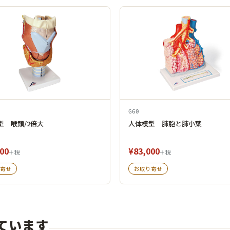
G60
型 喉頭/2倍大
人体模型 肺胞と肺小葉
00
¥83,000
＋税
＋税
寄せ
お取り寄せ
ています