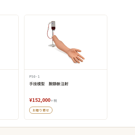
P50-1
手技模型 腕静脈注射
¥152,000
＋税
お取り寄せ