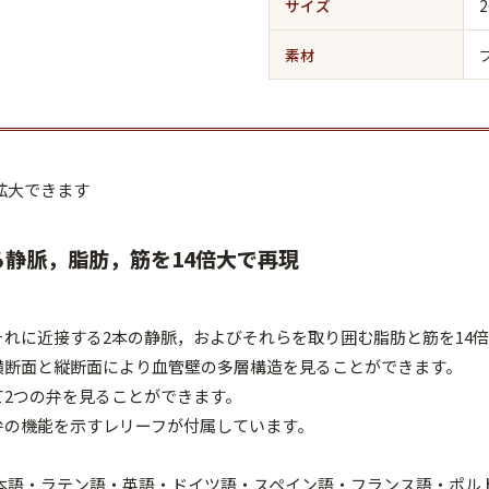
サイズ
2
素材
拡大できます
る静脈，脂肪，筋を14倍大で再現
れに近接する2本の静脈，およびそれらを取り囲む脂肪と筋を14
横断面と縦断面により血管壁の多層構造を見ることができます。
て2つの弁を見ることができます。
弁の機能を示すレリーフが付属しています。
日本語・ラテン語・英語・ドイツ語・スペイン語・フランス語・ポル