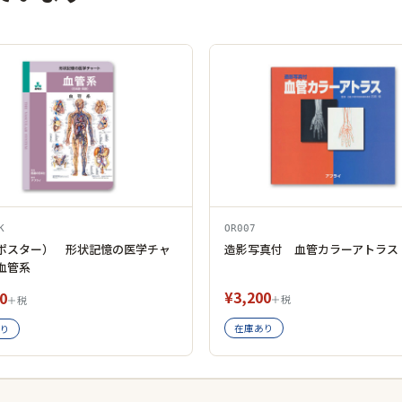
K
OR007
ポスター） 形状記憶の医学チャ
造影写真付 血管カラーアトラス
血管系
¥3,200
0
＋税
＋税
在庫あり
り