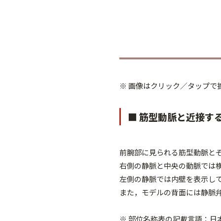
※ 画像はクリック／タップで
■ 筋型動脈と近接す
前腕部に見られる筋型動脈とそ
右側の静脈と中央の動脈では
左側の静脈では内壁を表示し
また，モデルの背面には静脈
※ 部位名称表の記載言語：