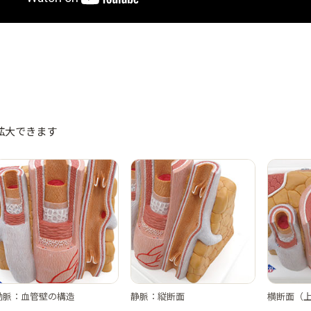
）
拡大できます
動脈：血管壁の構造
静脈：縦断面
横断面（