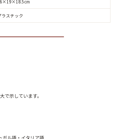
6×19×18.5cm
プラスチック
倍大で示しています。
トガル語・イタリア語