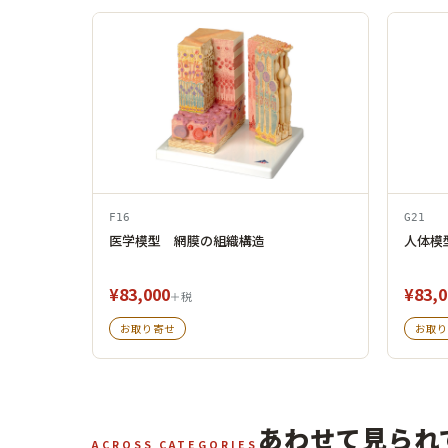
F16
G21
医学模型 網膜の組織構造
人体模
¥83,000
¥83,0
＋税
お取り寄せ
お取り
あわせて見られ
ACROSS CATEGORIES