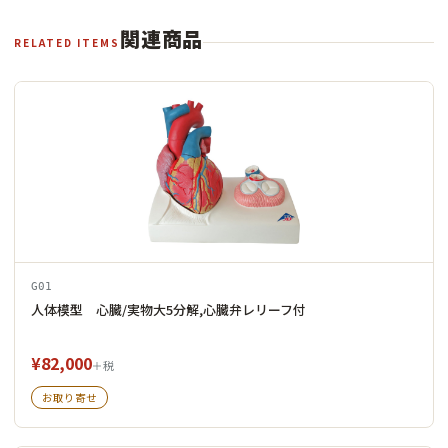
関連商品
RELATED ITEMS
G01
人体模型 心臓/実物大5分解,心臓弁レリーフ付
¥82,000
＋税
お取り寄せ