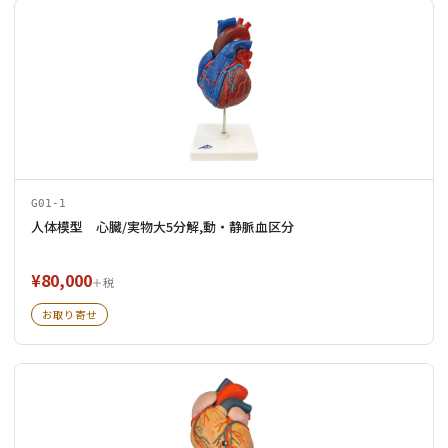
G01-1
人体模型 心臓/実物大5分解,動・静脈血区分
¥80,000
＋税
お取り寄せ