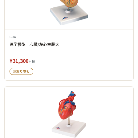
G04
医学模型 心臓/左心室肥大
¥31,300
＋税
お取り寄せ