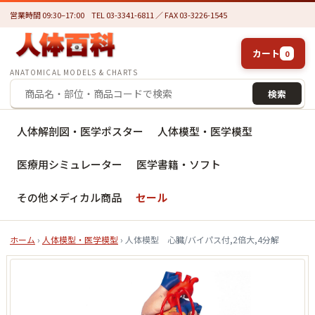
営業時間 09:30–17:00
TEL 03-3341-6811 ／ FAX 03-3226-1545
カート
0
ANATOMICAL MODELS & CHARTS
検索
人体解剖図・医学ポスター
人体模型・医学模型
医療用シミュレーター
医学書籍・ソフト
その他メディカル商品
セール
ホーム
›
人体模型・医学模型
› 人体模型 心臓/バイパス付,2倍大,4分解