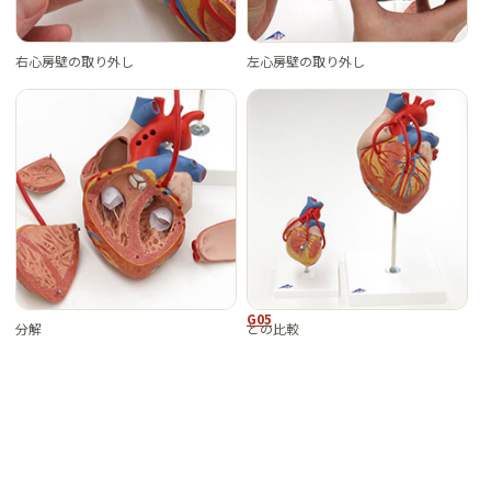
右心房壁の取り外し
左心房壁の取り外し
G05
分解
との比較