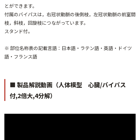
とができます。
付属のバイパスは，右冠状動脈の後側枝，左冠状動脈の前室間
枝，斜枝，回旋枝につながっています。
スタンド付。
※ 部位名称表の記載言語：日本語・ラテン語・英語・ドイツ
語・フランス語
■ 製品解説動画（人体模型 心臓/バイパス
付,2倍大,4分解）