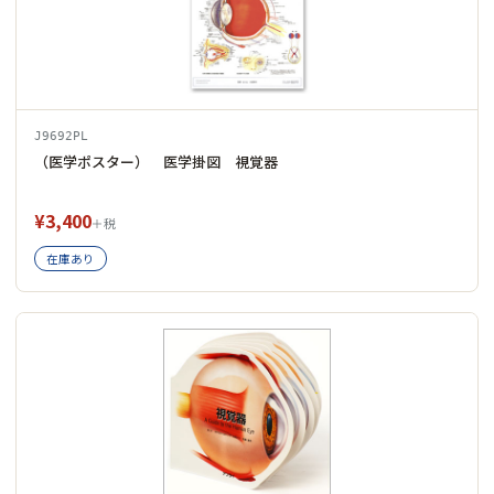
J9692PL
（医学ポスター） 医学掛図 視覚器
¥3,400
＋税
在庫あり