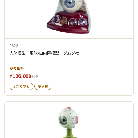
CS22
人体模型 眼球/白内障模型 ソムソ社
参考価格
¥126,000
＋税
お取り寄せ
要見積