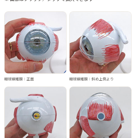
眼球線維膜：正面
眼球線維膜：斜め上側より