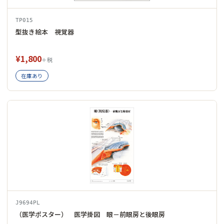
TP015
型抜き絵本 視覚器
¥1,800
＋税
在庫あり
J9694PL
（医学ポスター） 医学掛図 眼－前眼房と後眼房