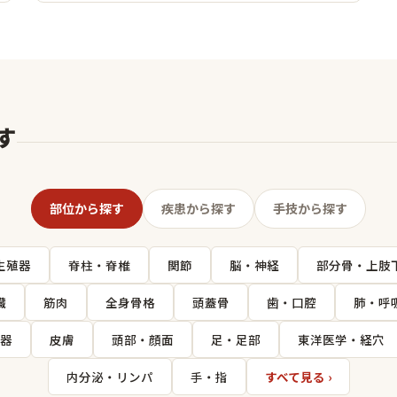
す
部位から探す
疾患から探す
手技から探す
生殖器
脊柱・脊椎
関節
脳・神経
部分骨・上肢
臓
筋肉
全身骨格
頭蓋骨
歯・口腔
肺・呼
器
皮膚
頭部・顔面
足・足部
東洋医学・経穴
内分泌・リンパ
手・指
すべて見る ›