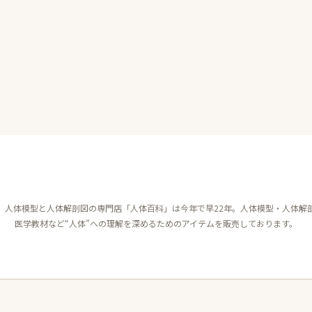
、人体模型と人体解剖図の専門店「人体百科」は今年で早22年。人体模型・人体解
医学教材など“人体”への理解を深めるためのアイテムを販売しております。