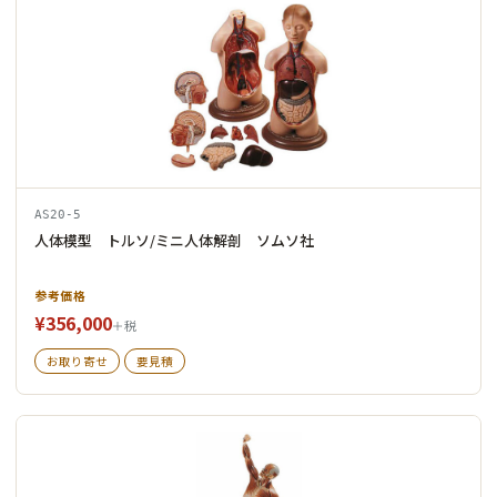
AS20-5
人体模型 トルソ/ミニ人体解剖 ソムソ社
参考価格
¥356,000
＋税
お取り寄せ
要見積