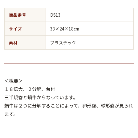
商品番号
DS13
サイズ
33×24×18cm
素材
プラスチック
＜概要＞
１８倍大、２分解、台付
三半規管と蝸牛からなっています。
蝸牛は２つに分解することによって、卵形嚢、球形嚢が見られ
ます。