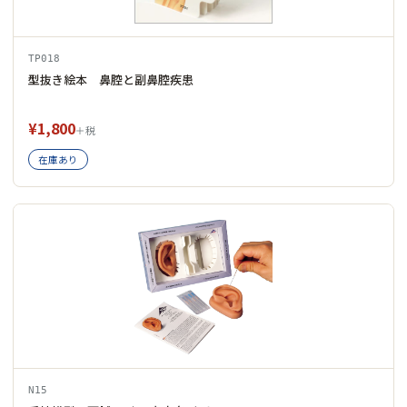
TP018
型抜き絵本 鼻腔と副鼻腔疾患
¥1,800
＋税
在庫あり
N15