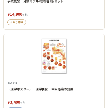
手技模型 耳鍼モデル/左右各1個セット
¥14,900
＋税
お取り寄せ
J9892PL
（医学ポスター） 医学掛図 中耳感染の知識
¥3,400
＋税