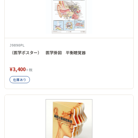
J9890PL
（医学ポスター） 医学掛図 平衡聴覚器
¥3,400
＋税
在庫あり