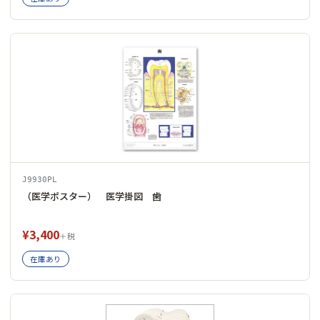
J9930PL
（医学ポスター） 医学掛図 歯
¥3,400
＋税
在庫あり