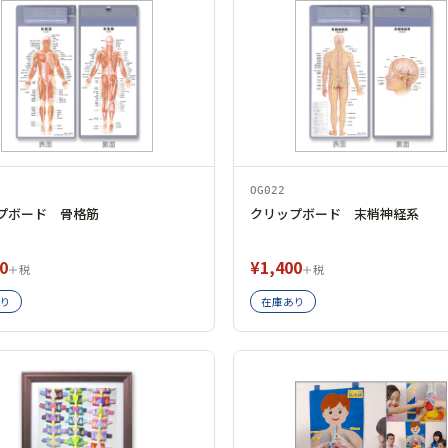
OG022
プボード 骨格筋
クリップボード 末梢神経系
0
¥1,400
＋税
＋税
り
在庫あり