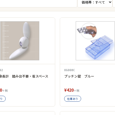
92
OG008C
身長計 踏み台不要・省スペース
プッチン錠 ブルー
0
¥420
＋税
＋税
り
在庫あり