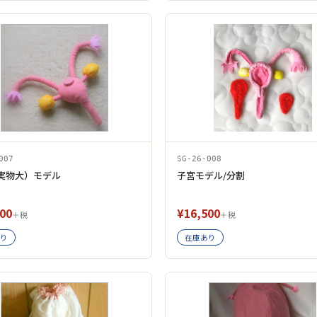
007
SG-26-008
実物大）モデル
子宮モデル/分割
00
¥16,500
＋税
＋税
り
在庫あり