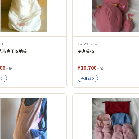
011
SG-26-013
人形専用収納袋
子宮袋/Ｓ
00
¥10,700
＋税
＋税
り
在庫あり