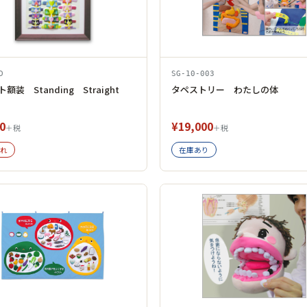
D
SG-10-003
額装 Standing Straight
タペストリー わたしの体
0
¥19,000
＋税
＋税
れ
在庫あり