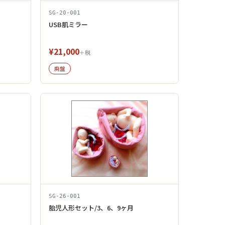
SG-20-001
USB肌ミラー
¥21,000
＋税
廃盤
SG-26-001
胎児人形セット/3、6、9ヶ月