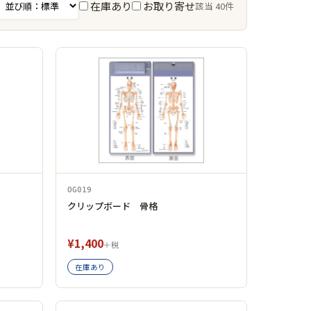
在庫あり
お取り寄せ
該当 40件
OG019
クリップボード 骨格
¥1,400
＋税
在庫あり