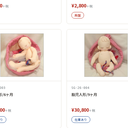
0
¥2,800
＋税
＋税
廃盤
003
SG-26-004
形/6ヶ月
胎児人形/9ヶ月
00
¥30,800
＋税
＋税
り
在庫あり