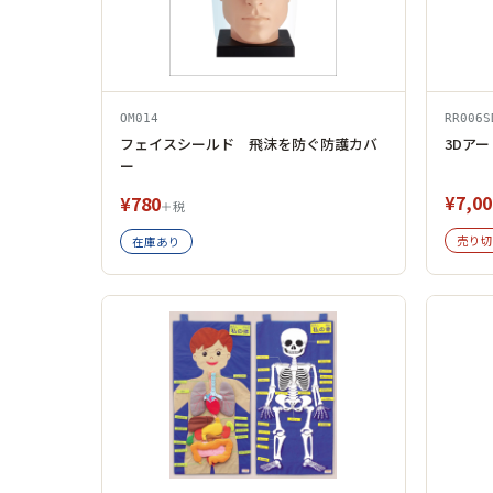
OM014
RR006S
フェイスシールド 飛沫を防ぐ防護カバ
3Dアート
ー
¥7,00
¥780
＋税
売り切
在庫あり