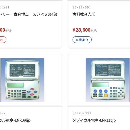
68001
SG-11-001
トリー 食育博士 えいよう3兄弟
歯科教育人形
00
¥28,600
＋税
＋税
れ
在庫あり
002
SG-23-003
ル電卓-LN-166jp
メディカル電卓-LN-113jp