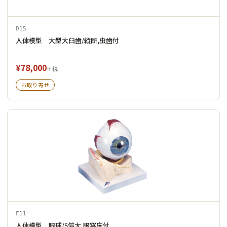
D15
人体模型 大型大臼歯/縦断,虫歯付
¥78,000
＋税
お取り寄せ
F11
人体模型 眼球/5倍大,眼窩床付