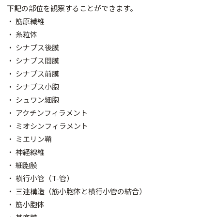
下記の部位を観察することができます。
・ 筋原繊維
・ 糸粒体
・ シナプス後膜
・ シナプス間膜
・ シナプス前膜
・ シナプス小胞
・ シュワン細胞
・ アクチンフィラメント
・ ミオシンフィラメント
・ ミエリン鞘
・ 神経線維
・ 細胞膜
・ 横行小管（T-管）
・ 三連構造（筋小胞体と横行小管の結合）
・ 筋小胞体