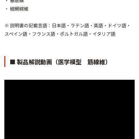
・ 基底膜
・ 細網線維
※ 説明書の記載言語：日本語・ラテン語・英語・ドイツ語・
スペイン語・フランス語・ポルトガル語・イタリア語
■ 製品解説動画（医学模型 筋線維）