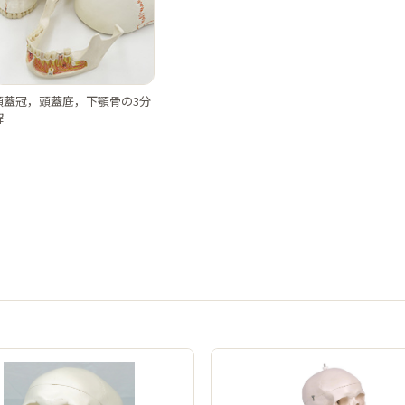
頭蓋冠，頭蓋底，下顎骨の3分
解