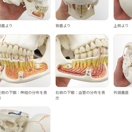
側面より
背面より
上側より
左側の下顎：神経の分布を表
右側の下顎：血管の分布を表
外頭蓋底
示
示