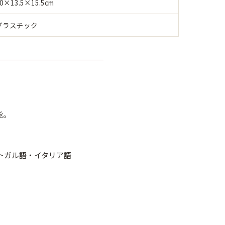
0×13.5×15.5cm
プラスチック
能。
トガル語・イタリア語