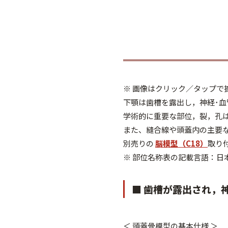
※ 画像はクリック／タップで
下顎は歯槽を露出し，神経･
学術的に重要な部位，裂，孔
また、縫合線や頭蓋内の主要
別売りの
脳模型（C18）
取り
※ 部位名称表の記載言語：
■ 歯槽が露出され，
＜ 頭蓋骨模型の基本仕様 ＞