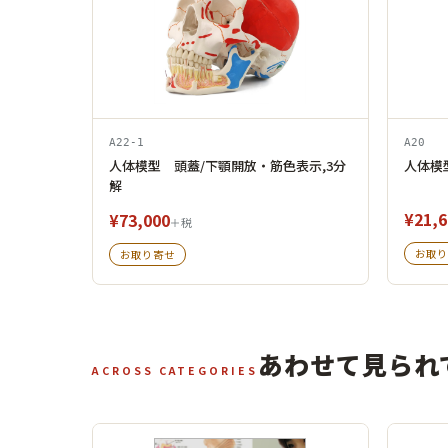
A22-1
A20
人体模型 頭蓋/下顎開放・筋色表示,3分
人体模
解
¥21,6
¥73,000
＋税
お取り
お取り寄せ
あわせて見られ
ACROSS CATEGORIES