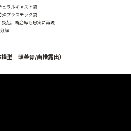
チュラルキャスト製
特殊プラスチック製
，突起，縫合線も忠実に再現
3分解
体模型 頭蓋骨/歯槽露出）