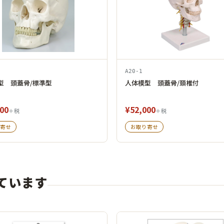
A20-1
型 頭蓋骨/標準型
人体模型 頭蓋骨/頚椎付
00
¥52,000
＋税
＋税
寄せ
お取り寄せ
ています