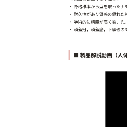
・ 骨格標本から型を取ったナ
・ 耐久性があり質感の優れた
・ 学術的に精度が高く裂，孔
・ 頭蓋冠，頭蓋底，下顎骨の
■ 製品解説動画（人